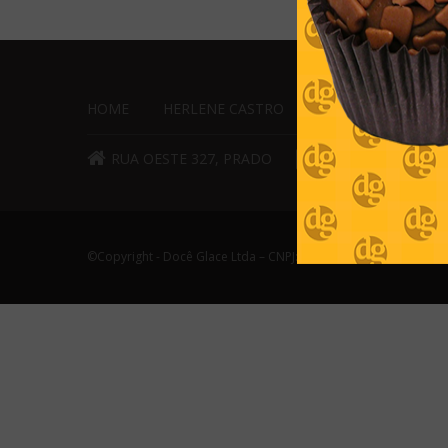
HOME
HERLENE CASTRO
PRODUTOS
GA
RUA OESTE 327, PRADO
(31) 3464-4604 / (3
©Copyright - Docê Glace Ltda – CNPJ: 20.147.679/0001-53