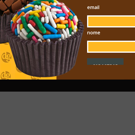
email
nome
LERIA
CONTATO
1) 99486-5403
euquero@doceglace.com.br