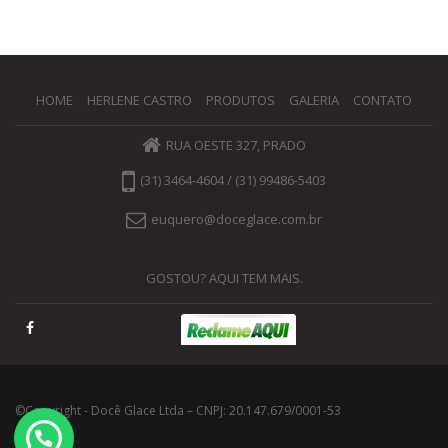
HOME
HERLENE CASTRO
PRODUTOS
GALERIA
CONTATO
RUA OESTE 327, PRADO
(31) 3464-4604 / (31) 99486-5403
euquero@doceglace.com.br
GOSTOU? AQUI TEM MAIS.
©Copyright - Docê Glace Ltda – CNPJ: 20.147.679/0001-53