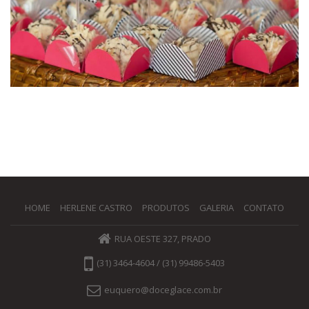
HOME
HERLENE CASTRO
PRODUTOS
GALERIA
CONTATO
RUA OESTE 327, PRADO
(31) 3464-4604 / (31) 99486-5403
euquero@doceglace.com.br