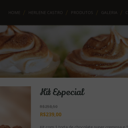
HOME
HERLENE CASTRO
PRODUTOS
GALERIA
Kit Especial
R$258,50
R$239,00
Kit com 1 torta de chocolate super cremosa e 50