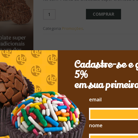
COMPRAR
Categoria
Promoções
.
Cadastre-se e 
5%
em sua primeir
email
nome