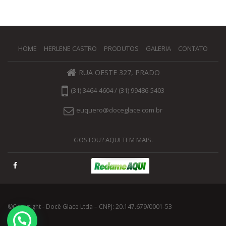
HOME
HERLENE CASTRO
PRODUTOS
GALERIA
CONTATO
RUA OESTE 327, PRADO
(31) 3464-4604 / (31) 99486-5403
euquero@doceglace.com.br
GOSTOU? AQUI TEM MAIS.
©Copyright - Docê Glace Ltda – CNPJ: 20.147.679/0001-53