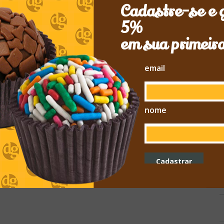
Cadastre-se e 
it, sed diam nonummy nibh euismod tincidunt ut laoreet dolore
am, quis nostrud exerci tation ullamcorper suscipit lobortis
5%
em sua primeir
email
nome