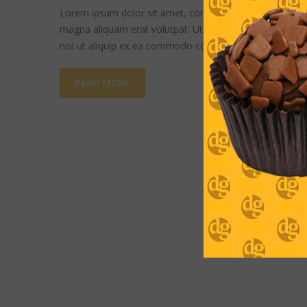
Lorem ipsum dolor sit amet, consectetuer adipiscing el
magna aliquam erat volutpat. Ut wisi enim ad minim veni
nisl ut aliquip ex ea commodo consequat.
READ MORE