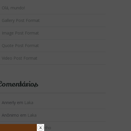
Olá, mundo!
Gallery Post Format
Image Post Format
Quote Post Format
Video Post Format
Comentários
Annerly
em
Laka
Anônimo
em
Laka
Carolina
em
Moranguinho