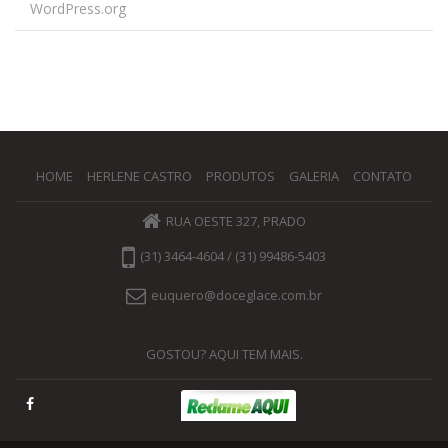
WordPress.org
HOME
HERLENE CASTRO
PRODUTOS
GALERIA
CONTATO
RUA OESTE 327, PRADO
(31) 3464-4604 / (31) 99486-5403
euquero@doceglace.com.br
GOSTOU? AQUI TEM MAIS.